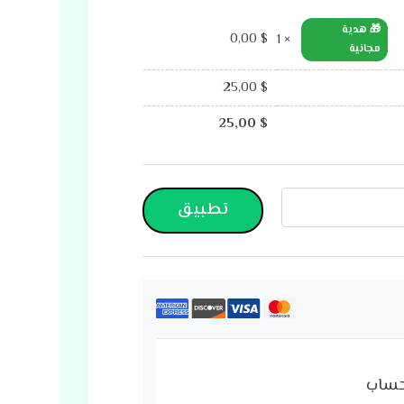
🎁 هدية
0,00
$
× 1
مجانية
25,00
$
25,00
$
تطبيق
حساب