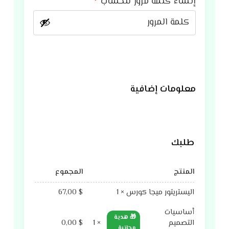
إنشاء كلمة مرور للحساب
*
معلومات إضافية
طلبك
المنتج
المجموع
اليستريتور ميجا كورس
× 1
$
67,00
أساسيات
🎁 هدية
التصميم
× 1
$
0,00
مجانية