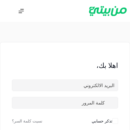
اهلا بك،
تذكر حسابي
نسيت كلمة السر؟