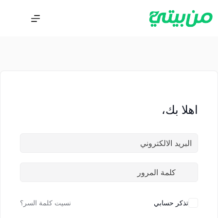
اهلا بك،
تذكر حسابي
نسيت كلمة السر؟