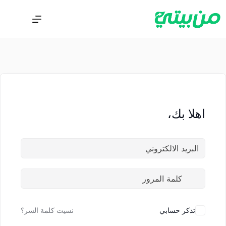
اهلا بك،
تذكر حسابي
نسيت كلمة السر؟