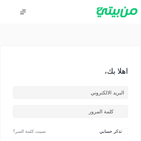
اهلا بك،
تذكر حسابي
نسيت كلمة السر؟