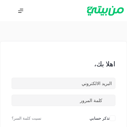
اهلا بك،
تذكر حسابي
نسيت كلمة السر؟