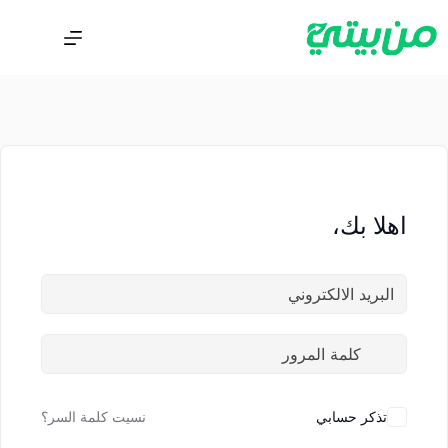
اهلا بك،
تذكر حسابي
نسيت كلمة السر؟