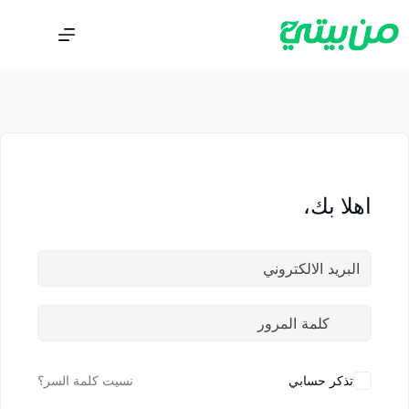
اهلا بك،
تذكر حسابي
نسيت كلمة السر؟