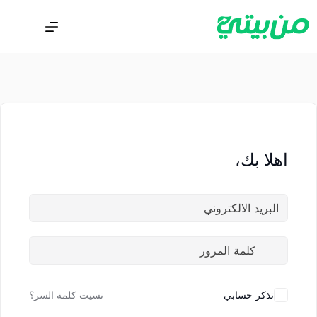
اهلا بك،
تذكر حسابي
نسيت كلمة السر؟