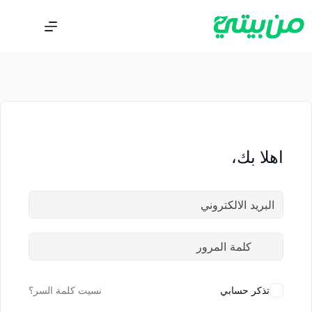
اهلا بك،
تذكر حسابي
نسيت كلمة السر؟