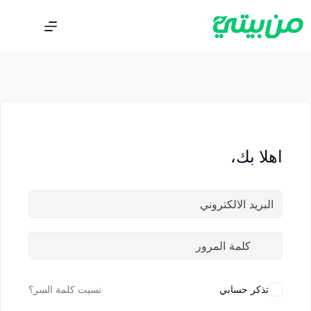
اهلا بك،
تذكر حسابي
نسيت كلمة السر؟