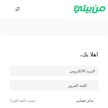
اهلا بك،
تذكر حسابي
نسيت كلمة السر؟