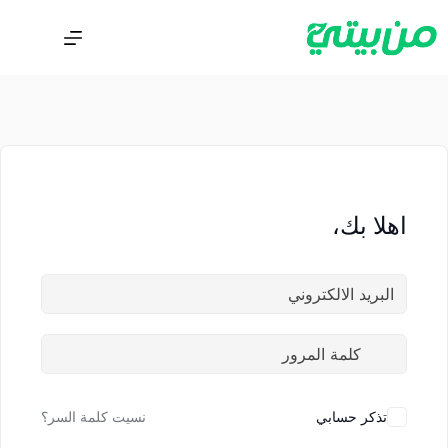
اهلا بك،
تذكر حسابي
نسيت كلمة السر؟