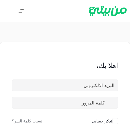
اهلا بك،
تذكر حسابي
نسيت كلمة السر؟