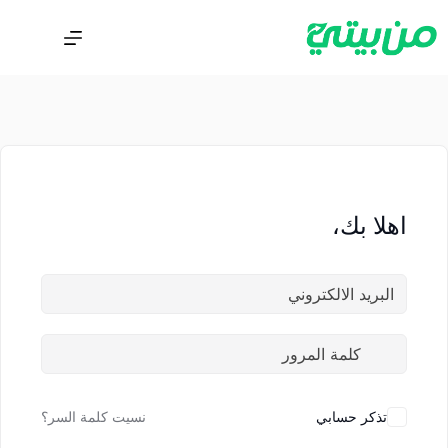
اهلا بك،
تذكر حسابي
نسيت كلمة السر؟