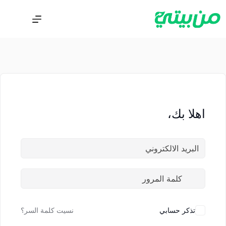
اهلا بك،
تذكر حسابي
نسيت كلمة السر؟