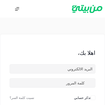
اهلا بك،
تذكر حسابي
نسيت كلمة السر؟