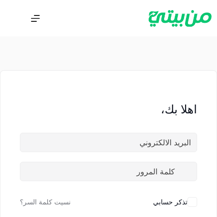
اهلا بك،
تذكر حسابي
نسيت كلمة السر؟