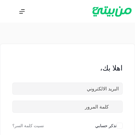
اهلا بك،
تذكر حسابي
نسيت كلمة السر؟