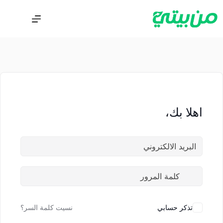
اهلا بك،
تذكر حسابي
نسيت كلمة السر؟