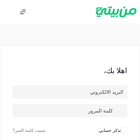
اهلا بك،
تذكر حسابي
نسيت كلمة السر؟