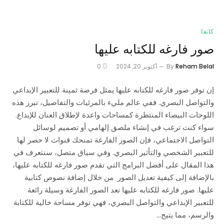
كانفا
صور فارغه للكتابه عليها
Reham Belal
By
أكتوبر 20, 2024
0
إن توفر صور فارغه للكتابه عليها يمثل فرصة ثمينة للتعبير الإبداعي
والتواصل البصري. ففي عالم مليء بالمرئيات والتفاصيل، تبرز هذه
اللوحات البيضاء المنتظرة كمساحات واعدة لإطلاق العنان للإبداع.
سواء كنت ترغب في إنشاء ملصق إلهامي أو تصميم لوسائل
التواصل الاجتماعي، فإن الصور الفارغة تمنحك قنوات لا حصر لها
للتعبير الشخصي والتأثير البصري. وفي سياق متصل، سنتعرف في
هذا المقال على أفضل البرامج التي تقدم صور فارغه للكتابه عليها،
بالإضافة إلى كيفية تعديل الصور من خلال إضافة نصوص كتابية
عليها. صور فارغه للكتابه عليها تعد الصور الفارغة وسيلة رائعة
للتعبير الإبداعي والتواصل البصري، فهي توفر مساحة خالية للكتابة
والرسم، مما يتيح…