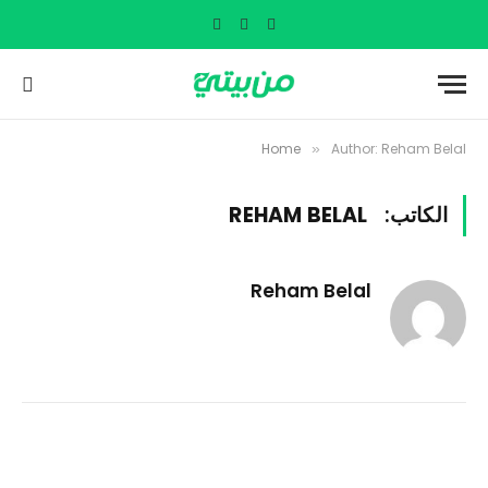
Instagram
Twitter
Facebook
Home
Author: Reham Belal
»
الكاتب:
REHAM BELAL
Reham Belal