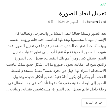
كانفا
تعديل ابعاد الصورة
Reham Belal
By
أكتوبر 24, 2024
0
تعد الصور وسيلةً فعالةً لنقل المشاعر والتجارب، ولطالما كان
الإنسان مهتمًا بتحسينها وتعديلها لتناسب احتياجاته ورؤيته الفنية.
وبينما كانت التقنيات البدائية تستخدم قديمًا في تعديل الصور، فقد
شهدت العصور الحديثة ثورةً تقنيةً أدت إلى تطور تقنيات تعديل
الصور بشكلٍ كبير. ومن أهم تلك التقنيات، تعديل ابعاد الصورة،
والذي يتيح لنا إمكانية تحويل صورةٍ ما إلى شكلٍ جديدٍ تمامًا يناسب
الاستخدام المراد لها. فهل هو مجرد تقنية؟ تقنيةٌ تستخدم لضبط
الحجم، أم يمكن أن يكون أداةً فنيةً لتقديم أفكار جديدة وتحويل
الصور إلى لوحات فنية متفردة؟ دعونا نأخذكم في هذا المقال في
رحلة داخل عالم تعديل ابعاد الصورة، مستكشفين تقنياته، ونتائجه،…
قراءة المزيد