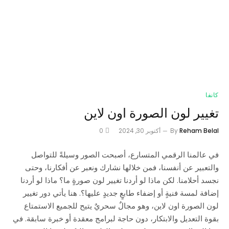
كانفا
تغيير لون الصورة اون لاين
Reham Belal
By
أكتوبر 30, 2024
0
في عالمنا الرقمي المتسارع، أصبحت الصور وسيلةً للتواصل
والتعبير عن أنفسنا، فمن خلالها نشارك ونعبر عن أفكارنا، وحتى
نجسد أحلامنا. لكن ماذا لو أردنا تغيير لون صورةٍ ما؟ ماذا لو أردنا
إضافة لمسة فنيةٍ أو إضفاء طابعٍ جديدٍ عليها؟. هنا يأتي دور تغيير
لون الصورة اون لاين، وهو مجالٌ سحريٌ يتيح للجميع الاستمتاع
بقوة التعديل والابتكار، دون حاجة لبرامج معقدة أو خبرة سابقة. في