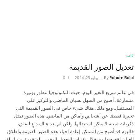
كانفا
تعديل الصور القديمة
Reham Belal
By
يوليو 23, 2024
0
في عالم سريع التغير اليوم، حيث التكنولوجيا تتطور بوتيرة
متسارعة، أصبح من السهل نسيان الماضي والتركيز على
المستقبل. ومع ذلك، هناك شيء خاص في الصور القديمة التي
تخبرنا قصصًا عن أشخاص وأماكن من الماضي. هذه الصور تمثل
ذكريات ثمينة لا يمكن استبدالها. ولكن لم يعد هناك داعٍ للقلق،
فاليوم قد أصبح من الممكن إعادة إحياء هذه الصور القديمة وإطلاق
العنان لقصصها من خلال تقنيات التعديل الرقمي المتقدمة. من إزالة