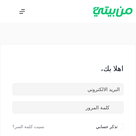
اهلا بك،
تذكر حسابي
نسيت كلمة السر؟